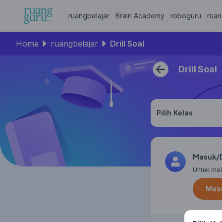
ruangbelajar
Brain Academy
roboguru
ruan
Home
ruangbelajar
Drill Soal
Drill Soal
Pilih Kelas
Masuk/D
Untuk meli
Masu