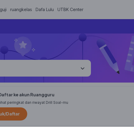
guji
ruangkelas
Dafa Lulu
UTBK Center
aftar ke akun Ruangguru
hat peringkat dan riwayat Drill Soal-mu
k/Daftar