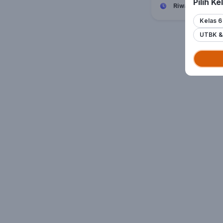
Pilih Ke
Riwayat
Kelas 6
UTBK & 