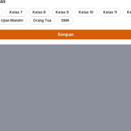
las
Leaderboard
Kelas 7
Kelas 8
Kelas 9
Kelas 10
Kelas 11
Ke
Ujian Mandiri
Orang Tua
SMA
Simpan