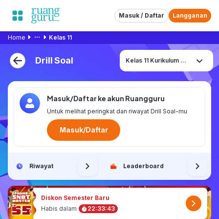
Masuk / Daftar
Langganan
Home
Kelas 11
Drill Soal
Kelas 11 Kurikulum Merdeka
Masuk/Daftar ke akun Ruangguru
Untuk melihat peringkat dan riwayat Drill Soal-mu
Masuk/Daftar
Riwayat
Leaderboard
Diskon Semester Baru
Habis dalam
22
:
33
:
43