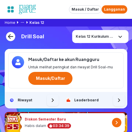
Masuk / Daftar
Langganan
Home
Kelas 12
Drill Soal
Kelas 12 Kurikulum Merdeka
Masuk/Daftar ke akun Ruangguru
Untuk melihat peringkat dan riwayat Drill Soal-mu
Masuk/Daftar
Riwayat
Leaderboard
Diskon Semester Baru
Habis dalam
03
:
34
:
39