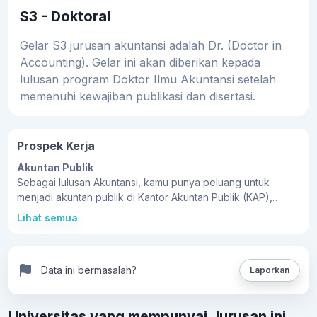
S3 - Doktoral
Gelar S3 jurusan akuntansi adalah Dr. (Doctor in
Accounting). Gelar ini akan diberikan kepada
lulusan program Doktor Ilmu Akuntansi setelah
memenuhi kewajiban publikasi dan disertasi.
Prospek Kerja
Akuntan Publik
Sebagai lulusan Akuntansi, kamu punya peluang untuk
menjadi akuntan publik di Kantor Akuntan Publik (KAP),
termasuk di "Big Four", loh.
Lihat semua
Akuntan Pajak
Prospek kerja selanjutnya yang bisa digeluti yakni sebagai
akuntan pajak, baik untuk perusahaan swasta, maupun
Data ini bermasalah?
Laporkan
sebagai konsultan pribadi. Seperti namanya, profesi ini
mempunyai tanggung jawab untuk menghitung, menganalisa,
hingga merencanakan strategi perpajakan.
Universitas yang mempunyai Jurusan ini
Auditor