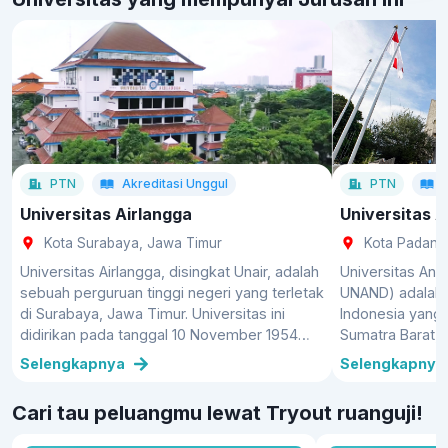
Seorang auditor bertanggung jawab untuk meninjau,
memverifikasi, dan memastikan perusahaan tidak melanggar
undang-undang perpajakan.
Analis Investasi
Pekerjaan analis investasi banyak ditemukan di bank,
perusahaan pialang saham, dan perusahaan manajemen
investasi. Profesi ini mengharuskan kamu untuk melakukan
riset mengenai performa perusahaan dan keadaan pasar.
PTN
Akreditasi
Unggul
PTN
Universitas Airlangga
Universitas 
Kota Surabaya, Jawa Timur
Kota Padang,
Universitas Airlangga, disingkat Unair, adalah
Universitas And
sebuah perguruan tinggi negeri yang terletak
UNAND) adalah p
di Surabaya, Jawa Timur. Universitas ini
Indonesia yang 
didirikan pada tanggal 10 November 1954
Sumatra Barat, I
bertepatan dengan hari pahlawan yang ke-9.
merupakan univer
Selengkapnya
Selengkapnya
Berdasarkan peringkat dari QS World
Jawa yang dibu
University Ranking 2021, Universitas
tanggal 23 Des
Cari tau peluangmu lewat Tryout ruanguji!
Airlangga menduduki peringkat keempat
Presiden Moham
sebagai perguruan tinggi terbaik di
Unand adalah u