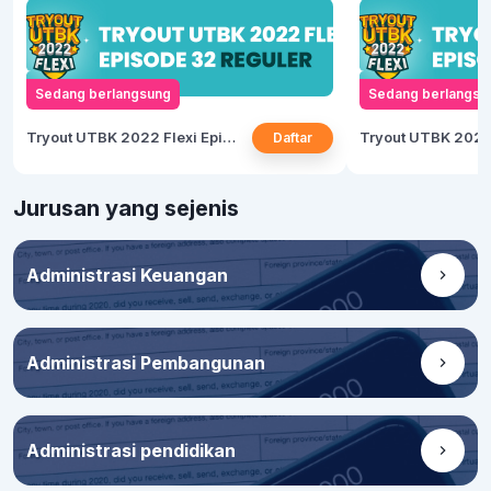
Indonesia.
diresmikan oleh
Universitas Anda
fakultas denga
Manis, Padang.
Sedang berlangsung
Sedang berlangsu
kampus lain di
Dharmasraya.
Tryout UTBK 2022 Flexi Episode 32
Daftar
Jurusan yang sejenis
Administrasi Keuangan
Administrasi Pembangunan
Administrasi pendidikan