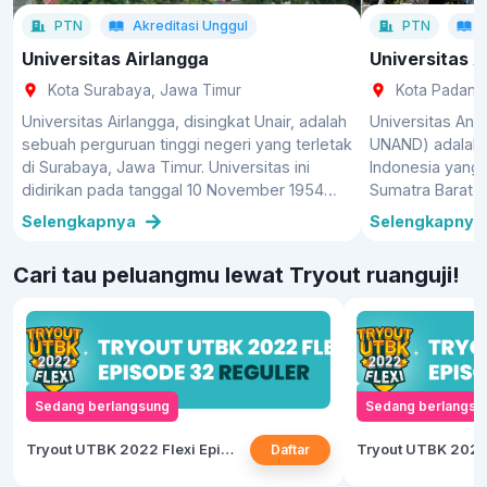
Lulusan kedokteran dapat bekerja dalam industri farmasi
PTN
Akreditasi
Unggul
PTN
atau perusahaan kesehatan untuk mengembangkan,
menguji, dan memasarkan obat-obatan atau perangkat
Universitas Airlangga
Universitas 
medis.
Kota Surabaya, Jawa Timur
Kota Padang,
Universitas Airlangga, disingkat Unair, adalah
Universitas And
sebuah perguruan tinggi negeri yang terletak
UNAND) adalah p
di Surabaya, Jawa Timur. Universitas ini
Indonesia yang 
didirikan pada tanggal 10 November 1954
Sumatra Barat, I
bertepatan dengan hari pahlawan yang ke-9.
merupakan univer
Selengkapnya
Selengkapnya
Berdasarkan peringkat dari QS World
Jawa yang dibu
University Ranking 2021, Universitas
tanggal 23 Des
Cari tau peluangmu lewat Tryout ruanguji!
Airlangga menduduki peringkat keempat
Presiden Moham
sebagai perguruan tinggi terbaik di
Unand adalah u
Indonesia.
diresmikan oleh
Universitas Anda
fakultas denga
Manis, Padang.
Sedang berlangsung
Sedang berlangsu
kampus lain di
Dharmasraya.
Tryout UTBK 2022 Flexi Episode 32
Daftar