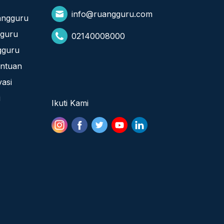
info@ruangguru.com
angguru
gguru
02140008000
gguru
entuan
vasi
i
Ikuti Kami