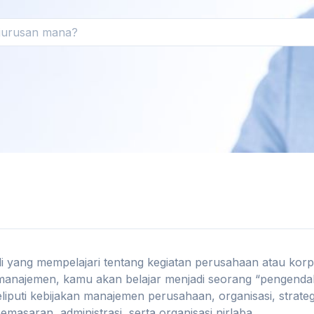
yang mempelajari tentang kegiatan perusahaan atau korpo
 manajemen, kamu akan belajar menjadi seorang “pengendal
puti kebijakan manajemen perusahaan, organisasi, strategi
asaran, administrasi, serta organisasi nirlaba.