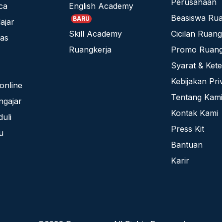
Perusahaan
ca
English Academy
Beasiswa Ru
BARU
ajar
Skill Academy
Cicilan Ruan
las
Ruangkerja
Promo Ruan
Syarat & Ket
Kebijakan Pri
online
Tentang Kam
ngajar
Kontak Kami
uli
Press Kit
u
Bantuan
Karir