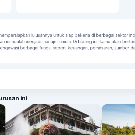
persiapkan lulusannya untuk siap bekerja di berbagai sektor indus
usan ini adalah menjadi manajer umum. Di bidang ini, kamu akan ber
 mengawasi berbagai fungsi seperti keuangan, pemasaran, sumber d
amu juga bisa menjadi manajer keuangan. Bedanya, di bidang ini 
risiko keuangan, serta pengelolaan kebijakan keuangan perusahaan.
saran yang bertugas untuk mengembangkan strategi pemasaran unt
ngkoordinasikan kegiatan promosi.
Wirausaha
Kalau kamu ada baka
jadi seorang wirausaha. Kamu bisa membangun dan mengelola bisni
ampilan manajemen industri.
rusan ini