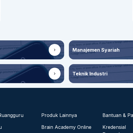
terus berpera
manusia sesuai
Manajemen Syariah
Teknik Industri
Ruangguru
Produk Lainnya
Bantuan & P
u
Brain Academy Online
Kredensial