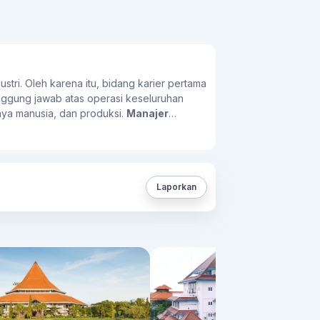
tri. Oleh karena itu, bidang karier pertama
tanggung jawab atas operasi keseluruhan
aya manusia, dan produksi.
Manajer
kamu bertugas melakukan perencanaan
Manajer Pemasaran
Selanjutnya, lulusan
uk produk atau layanan, melakukan
t menjadi entrepreneur, kamu juga bisa
Laporkan
s sendiri dalam berbagai bidang industri