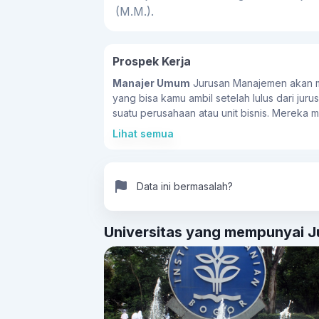
(M.M.).
Prospek Kerja
Manajer Umum
Jurusan Manajemen akan mem
yang bisa kamu ambil setelah lulus dari jur
suatu perusahaan atau unit bisnis. Mereka
Keuangan
Selain menjadi manajer umum, k
Lihat semua
keuangan, analisis investasi, pengelolaan 
Manajemen juga bisa menjadi manajer pema
penelitian pasar, mengelola merek, dan me
Data ini bermasalah?
menggunakan kemampuan kamu itu untuk men
yang didukung oleh pengetahuan dan keter
Universitas yang mempunyai Ju