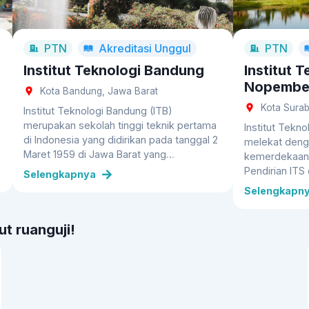
PTN
Akreditasi
Unggul
PTN
Institut Teknologi Bandung
Institut 
Nopembe
Kota Bandung, Jawa Barat
Kota Sura
Institut Teknologi Bandung (ITB)
merupakan sekolah tinggi teknik pertama
Institut Tekn
di Indonesia yang didirikan pada tanggal 2
melekat deng
Maret 1959 di Jawa Barat yang
kemerdekaan 
mengemban misi pengabdian ilmu
Pendirian ITS
Selengkapnya
pengetahuan dan teknologi untuk
kemerdekaan 
Selengkapn
memajukan Indonesia. Lahir dalam
tahun 1957, m
suasana penuh dinamika yang dilandasi
Nitisastro, S
dengan semangat perjuangan Proklamasi
t ruanguji!
Hasyim, dan 
Kemerdekaan, ITB hadir untuk
Abdulgani. M
mengoptimalkan pembangunan bangsa
baru dalam me
yang maju dan bermartabat.
teknologi da
masyarakat. 
dipilih untuk