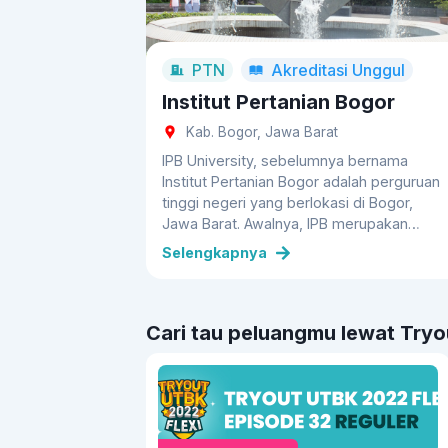
PTN
Akreditasi
Unggul
Institut Pertanian Bogor
Kab. Bogor, Jawa Barat
IPB University, sebelumnya bernama
Institut Pertanian Bogor adalah perguruan
tinggi negeri yang berlokasi di Bogor,
Jawa Barat. Awalnya, IPB merupakan
fakultas pertanian dari Universitas
Selengkapnya
Indonesia. Namun, pada tahun 1963, IPB
resmi lepas dari Universitas Indonesia dan
berdiri sendiri menjadi sebuah institut
pertanian. IPB dibentuk dari beberapa
Cari tau peluangmu lewat Tryou
lembaga pendidikan menengah dan tinggi
pertanian serta kedokteran hewan, yaitu
Middelbare Landbouwschool, Middelbare
Bosbouwschool, dan Nederlandsch
Indische Veeartsenschool.