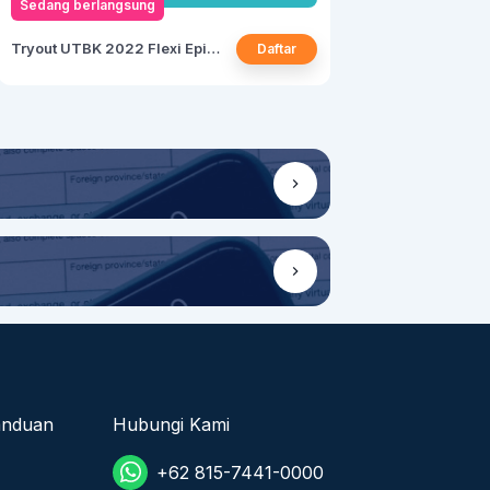
Sedang berlangsung
n aktif bagi peradaban
 cita-cita ITS. Vivat!
Tryout UTBK 2022 Flexi Episode 31
Daftar
anduan
Hubungi Kami
+62 815-7441-0000