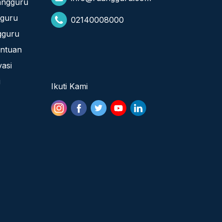
angguru
gguru
02140008000
gguru
entuan
vasi
i
Ikuti Kami