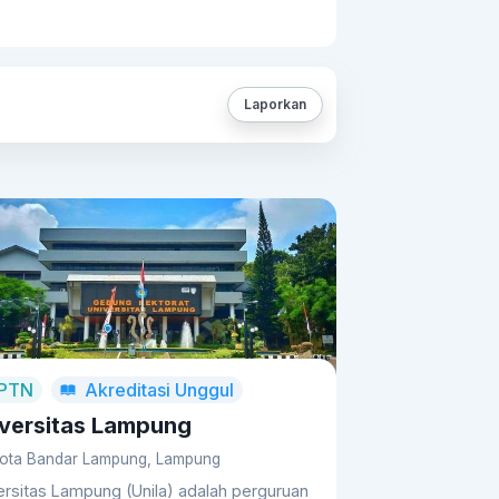
proyek konstruksi lainnya.
Manajemen
na lahan untuk membantu merencanakan
 di bidang SIG untuk mengelola dan
k pemetaan wilayah, analisis lingkungan,
Laporkan
PTN
Akreditasi
Unggul
versitas Lampung
ota Bandar Lampung, Lampung
ersitas Lampung (Unila) adalah perguruan