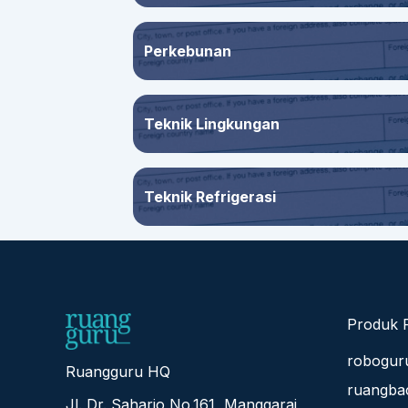
Perkebunan
Teknik Lingkungan
Teknik Refrigerasi
Produk 
robogur
Ruangguru HQ
ruangba
Jl. Dr. Saharjo No.161, Manggarai