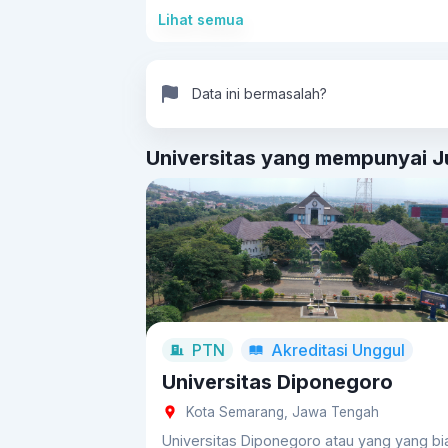
tanah yang diperlukan untuk proyek konstru
Lihat semua
Tata Guna Lahan
Dalam konteks pengemban
penggunaan lahan yang efisien dan berkela
menganalisis data geospasial. Mereka dapa
Data ini bermasalah?
dan perencanaan kota.
Universitas yang mempunyai Ju
PTN
Akreditasi
Unggul
Universitas Diponegoro
Kota Semarang, Jawa Tengah
Universitas Diponegoro atau yang yang bi