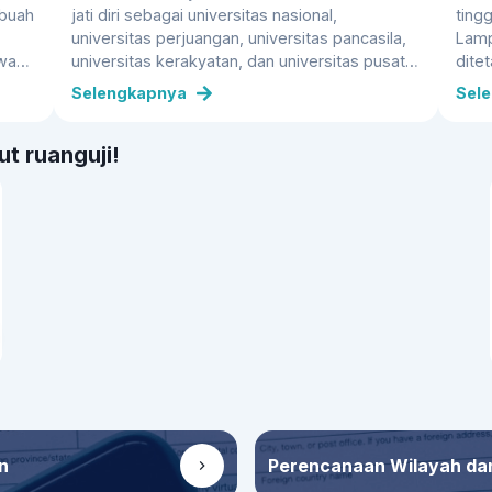
ebuah
jati diri sebagai universitas nasional,
ting
universitas perjuangan, universitas pancasila,
Lamp
awa
universitas kerakyatan, dan universitas pusat
dite
ahun
kebudayaan. Nama UGM diambil dari nama
Unil
Selengkapnya
Sel
Mahapatih Gadjah Mada yang berhasil
masy
n
mempersatukan Nusantara. Diharapkan UGM
daer
t ruanguji!
berkembang menjadi universitas teladan,
SMA 
universitas perjuangan, universitas kerakyatan,
atau
universitas nasional, dan pusat kebudayaan.
pendi
Prog
mena
dipl
n
Perencanaan Wilayah da