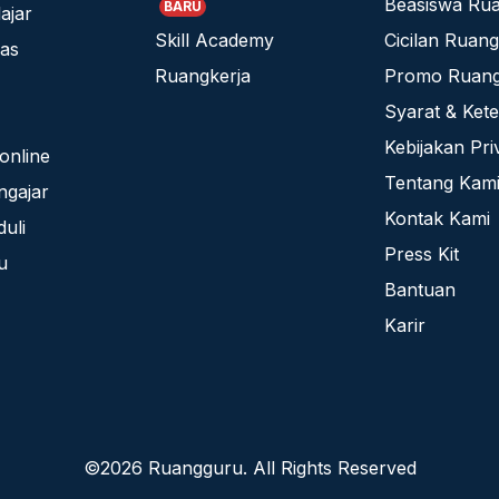
Beasiswa Ru
BARU
ajar
Skill Academy
Cicilan Ruan
las
Ruangkerja
Promo Ruan
Syarat & Ket
Kebijakan Pri
online
Tentang Kam
ngajar
Kontak Kami
uli
Press Kit
u
Bantuan
Karir
©
2026
Ruangguru
. All Rights Reserved