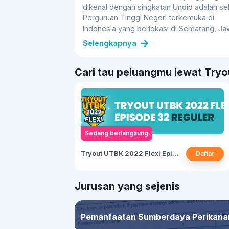
dikenal dengan singkatan Undip adalah s
Perguruan Tinggi Negeri terkemuka di
Indonesia yang berlokasi di Semarang, J
Tengah, Indonesia. Undip didirikan pada t
Selengkapnya
1956 sebagai salah satu Perguruan Tinggi
Swasta di Indonesia. Kemudian pada tahu
Cari tau peluangmu lewat Tryou
1961 Undip baru mendapat status sebagai
Perguruan Tinggi Negeri. Adapun kata
“Diponegoro” diambil dari nama pahlawan
nasional tanah Jawa, yaitu Pangeran
Diponegoro yang merupakan seorang
pemimpin perang Diponegoro.
Sedang berlangsung
Tryout UTBK 2022 Flexi Episode 32
Daftar
Jurusan yang sejenis
Pemanfaatan Sumberdaya Perikana