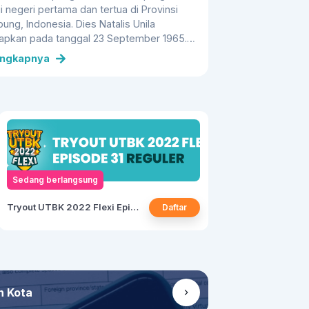
gi negeri pertama dan tertua di Provinsi
ung, Indonesia. Dies Natalis Unila
tapkan pada tanggal 23 September 1965.
a lahir atas keinginan dan harapan
engkapnya
arakat untuk memiliki perguruan tinggi di
ah mereka, karena banyak pelajar lulusan
di Lampung yang harus pergi ke Jawa
 Palembang untuk melanjutkan
dikannya. Saat ini, Unila memiliki 1
ram Pascasarjana dan 8 fakultas yang
ungi 107 program studi untuk tingkat
oma, sarjana, magister, doktor, dan profesi.
Sedang berlangsung
Tryout UTBK 2022 Flexi Episode 31
Daftar
n Kota