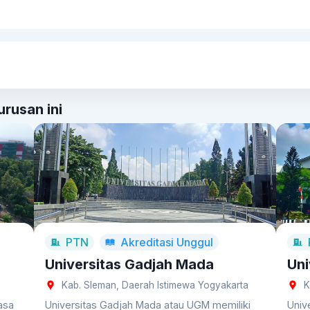
ksi. Ini termasuk perencanaan pembangunan kota, infrastruktur, dan 
gan wilayah, kamu juga dapat berkarir dalam manajemen tata gu
njutan.
Teknologi Informasi Geografis (SIG)
Lulusan dapat bekerja
t membantu membuat aplikasi SIG untuk berbagai keperluan, termasu
rusan ini
PTN
Akreditasi
Unggul
Universitas Gadjah Mada
Uni
Kab. Sleman, Daerah Istimewa Yogyakarta
K
asa
Universitas Gadjah Mada atau UGM memiliki
Univ