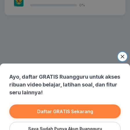
0
%
Ayo, daftar GRATIS Ruangguru untuk akses
ribuan video belajar, latihan soal, dan fitur
seru lainnya!
Daftar GRATIS Sekarang
Saya Sudah Punya Akun Ruangguru