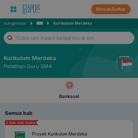
Masuk/Daftar
ruangbelajar
Kurikulum Merdeka
Kurikulum Merdeka
Pelatihan Guru SMA
Banksoal
Semua bab
2 Sub-bab Gratis
Proyek Kurikulum Merdeka