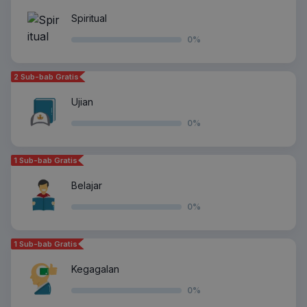
Spiritual
0
%
2 Sub-bab Gratis
Ujian
0
%
1 Sub-bab Gratis
Belajar
0
%
1 Sub-bab Gratis
Kegagalan
0
%