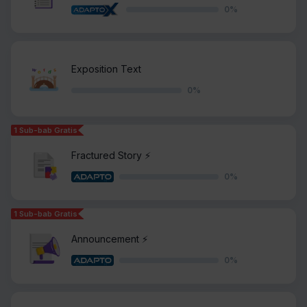
0
%
Exposition Text
0
%
1 Sub-bab Gratis
Fractured Story ⚡️
0
%
1 Sub-bab Gratis
Announcement ⚡️
0
%