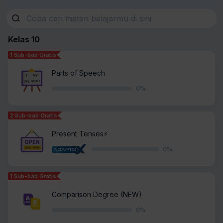
Kelas 10
1 Sub-bab Gratis
Parts of Speech
0
%
2 Sub-bab Gratis
Present Tenses⚡️
0
%
1 Sub-bab Gratis
Comparison Degree (NEW)
0
%