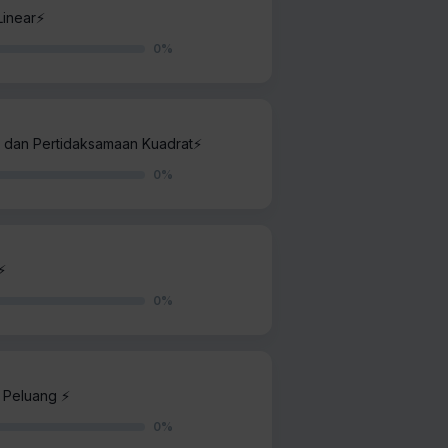
inear⚡️
0
%
 dan Pertidaksamaan Kuadrat⚡️
0
%
⚡️
0
%
 Peluang ⚡️
0
%