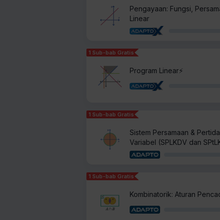
Pengayaan: Fungsi, Persam
Linear
1 Sub-bab Gratis
Program Linear⚡️
1 Sub-bab Gratis
Sistem Persamaan & Pertid
Variabel (SPLKDV dan SPtL
1 Sub-bab Gratis
Kombinatorik: Aturan Penca