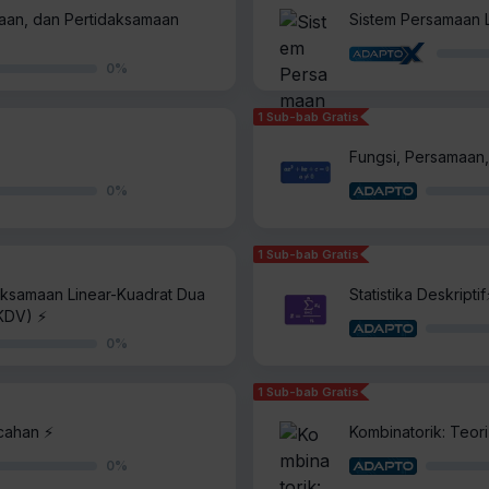
aan, dan Pertidaksamaan
Sistem Persamaan L
0
%
1 Sub-bab Gratis
Fungsi, Persamaan,
0
%
1 Sub-bab Gratis
aksamaan Linear-Kuadrat Dua
Statistika Deskriptif
KDV) ⚡️
0
%
1 Sub-bab Gratis
cahan ⚡️
Kombinatorik: Teori
0
%