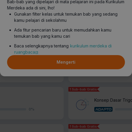
Bab-bab yang dipelajari di mata pelajaran ini pada Kurikulum
Merdeka ada di sini, lho!
Gunakan filter kelas untuk temukan bab yang sedang
1 Sub-bab Gratis
kamu pelajari di sekolahmu
rtidaksamaan Eksponen⚡️
Logaritma ⭐️
Ada fitur pencarian baru untuk memudahkan kamu
0
%
temukan bab yang kamu cari
Baca selengkapnya tentang
kurikulum merdeka di
ruangbaca
Pengayaan: Notasi 
Mengerti
0
%
1 Sub-bab Gratis
Konsep Dasar Trigo
0
%
1 Sub-bab Gratis