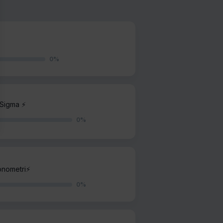
0
%
Sigma ⚡️
0
%
nometri⚡️
0
%