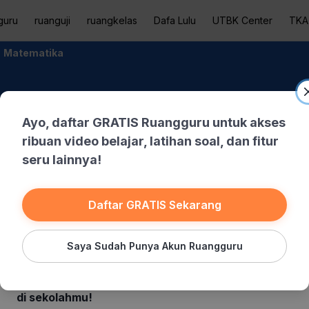
guru
ruanguji
ruangkelas
Dafa Lulu
UTBK Center
TKA
Matematika
Ayo, daftar GRATIS Ruangguru untuk akses
ribuan video belajar, latihan soal, dan fitur
seru lainnya!
Banksoal
Drill Soal
Daftar GRATIS Sekarang
Saya Sudah Punya Akun Ruangguru
 cukup pelajari bab yang dipelajari di sekolah.
Selengkapnya
Baru! Belajar dengan Kurikulum Merdeka seperti
di sekolahmu!