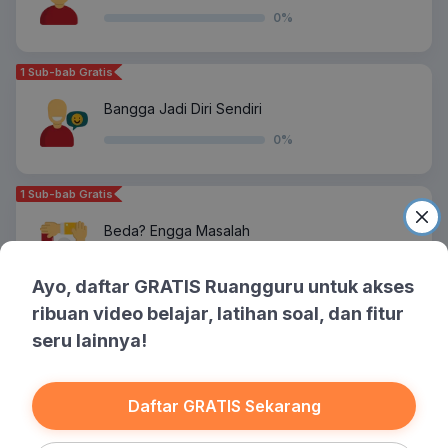
0
%
1 Sub-bab Gratis
Bangga Jadi Diri Sendiri
0
%
1 Sub-bab Gratis
Beda? Engga Masalah
0
%
Ayo, daftar GRATIS Ruangguru untuk akses
ribuan video belajar, latihan soal, dan fitur
1 Sub-bab Gratis
seru lainnya!
Sebarkan Perdamaian
0
%
Daftar GRATIS Sekarang