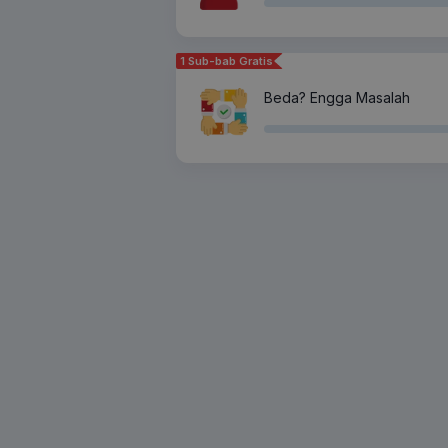
1 Sub-bab Gratis
Beda? Engga Masalah