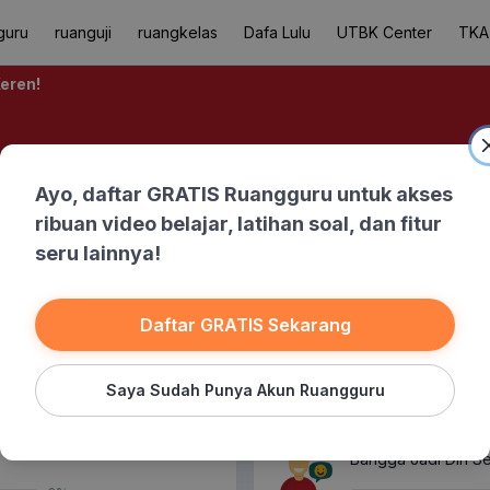
guru
ruanguji
ruangkelas
Dafa Lulu
UTBK Center
TKA
Keren!
Ayo, daftar GRATIS Ruangguru untuk akses
ribuan video belajar, latihan soal, dan fitur
seru lainnya!
Banksoal
Daftar GRATIS Sekarang
Saya Sudah Punya Akun Ruangguru
1 Sub-bab Gratis
Bangga Jadi Diri Se