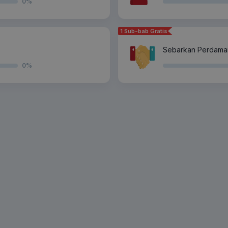
0
%
1 Sub-bab Gratis
Sebarkan Perdama
0
%