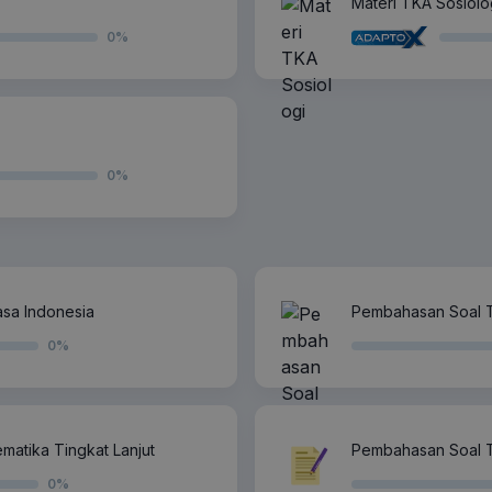
Materi TKA Sosiolo
0
%
0
%
sa Indonesia
Pembahasan Soal 
0
%
atika Tingkat Lanjut
Pembahasan Soal T
0
%