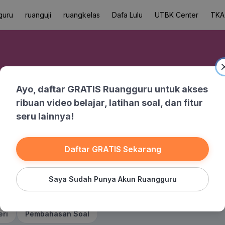
guru
ruanguji
ruangkelas
Dafa Lulu
UTBK Center
TKA
Ayo, daftar GRATIS Ruangguru untuk akses
ribuan video belajar, latihan soal, dan fitur
seru lainnya!
Banksoal
Drill Soal
Daftar GRATIS Sekarang
Saya Sudah Punya Akun Ruangguru
eri
Pembahasan Soal