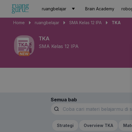
ruangbelajar
Brain Academy
robo
Home
ruangbelajar
SMA Kelas 12 IPA
TKA
TKA
SMA Kelas 12 IPA
Semua bab
Strategi
Overview TKA
Mat