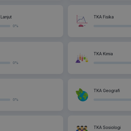
Lanjut
TKA Fisika
0
%
TKA Kimia
0
%
TKA Geografi
0
%
TKA Sosiologi