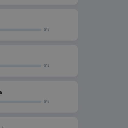
0
%
0
%
i
0
%