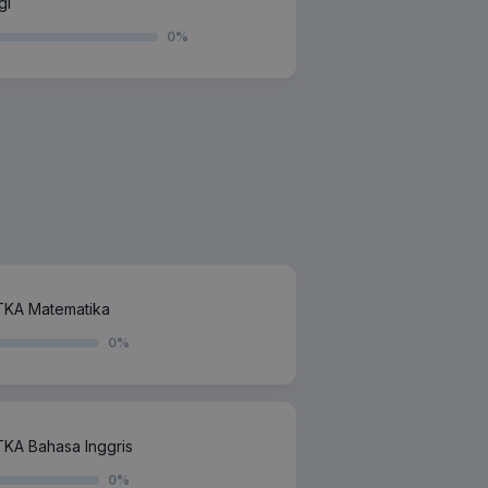
gi
0
%
TKA Matematika
0
%
KA Bahasa Inggris
0
%