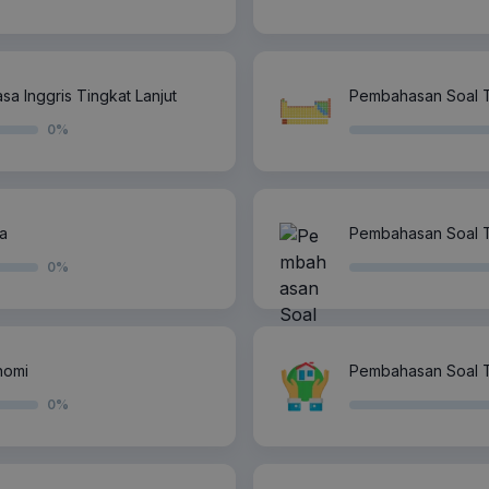
 Inggris Tingkat Lanjut
Pembahasan Soal T
0
%
a
Pembahasan Soal T
0
%
nomi
Pembahasan Soal 
0
%