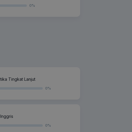
0
%
ika Tingkat Lanjut
0
%
Inggris
0
%