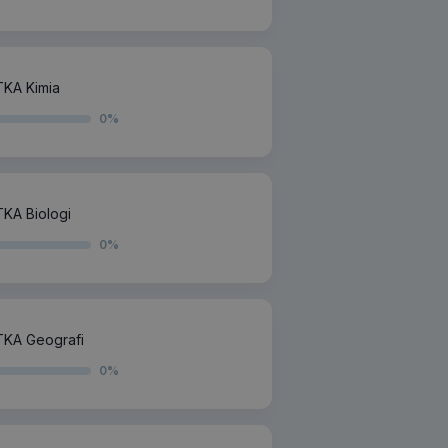
KA Kimia
0
%
KA Biologi
0
%
TKA Geografi
0
%