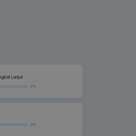
gkat Lanjut
0
%
0
%