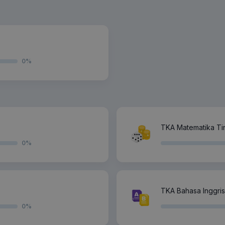
0
%
TKA Matematika Tin
0
%
TKA Bahasa Inggris
0
%