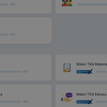
0
%
0
%
Materi TKA Matemat
0
%
ia
Materi TKA Bahasa 
0
%