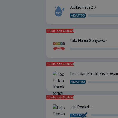
Stoikiometri 2 ⚡️
1 Sub-bab Gratis
Tata Nama Senyawa⚡️
1 Sub-bab Gratis
Teori dan Karakteristik Asa
1 Sub-bab Gratis
Laju Reaksi ⚡