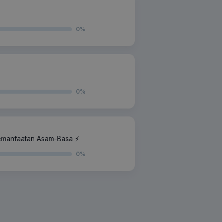
0
%
0
%
emanfaatan Asam-Basa ⚡️
0
%