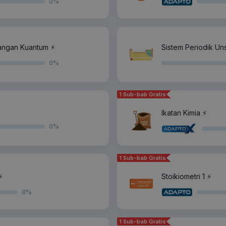
0
%
langan Kuantum ⚡️
Sistem Periodik Uns
0
%
1 Sub-bab Gratis
Ikatan Kimia ⚡️
0
%
1 Sub-bab Gratis
️
Stoikiometri 1 ⚡️
0
%
1 Sub-bab Gratis