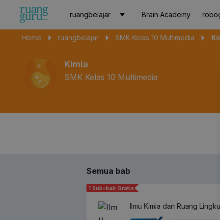
ruangbelajar
Brain Academy
robo
Home
ruangbelajar
SMK Kelas 10 Multimedia
Ki
Kimia
SMK Kelas 10 Multimedia
Semua bab
1 Sub-bab Gratis
Ilmu Kimia dan Ruang Lingku