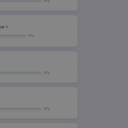
0
%
ur ⚡️
0
%
0
%
0
%