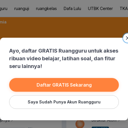
guru
ruanguji
ruangkelas
Dafa Lulu
UTBK Center
TKA
mia
Ayo, daftar GRATIS Ruangguru untuk akses
ribuan video belajar, latihan soal, dan fitur
seru lainnya!
Banksoal
Daftar GRATIS Sekarang
Saya Sudah Punya Akun Ruangguru
1 Sub-bab Gratis
pnya ⚡️
Struktur Atom ⚡️