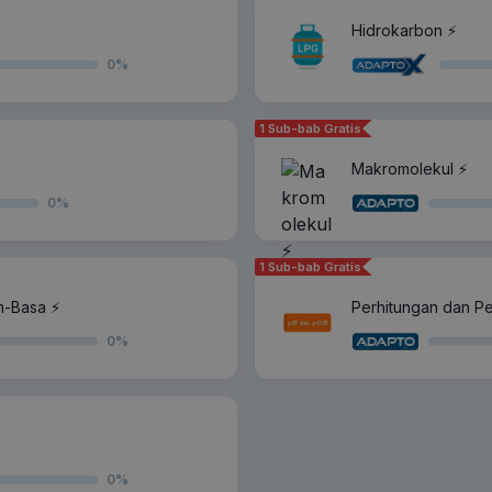
Hidrokarbon ⚡️
0
%
1 Sub-bab Gratis
Makromolekul ⚡️
0
%
1 Sub-bab Gratis
m-Basa ⚡️
Perhitungan dan P
0
%
0
%