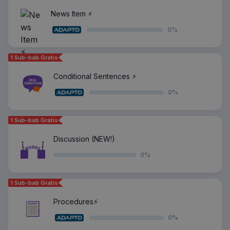
News Item ⚡️
0
%
1 Sub-bab Gratis
Conditional Sentences ⚡️
0
%
1 Sub-bab Gratis
Discussion (NEW!)
0
%
1 Sub-bab Gratis
Procedures⚡️
0
%