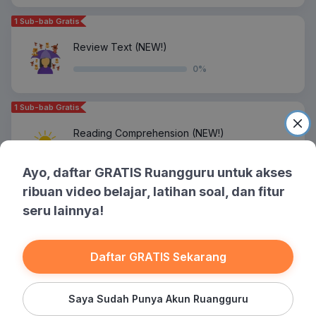
1 Sub-bab Gratis
Review Text (NEW!)
0
%
1 Sub-bab Gratis
Reading Comprehension (NEW!)
0
%
Ayo, daftar GRATIS Ruangguru untuk akses
ribuan video belajar, latihan soal, dan fitur
1 Sub-bab Gratis
seru lainnya!
Listening Comprehension (NEW!)
0
%
Daftar GRATIS Sekarang
Saya Sudah Punya Akun Ruangguru