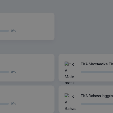
0
%
TKA Matematika Tin
0
%
TKA Bahasa Inggris
0
%