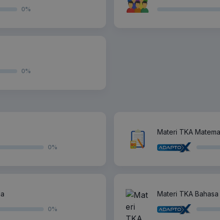
0
%
0
%
Materi TKA Matemat
0
%
ia
Materi TKA Bahasa 
0
%