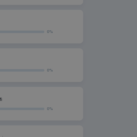
0
%
0
%
i
0
%