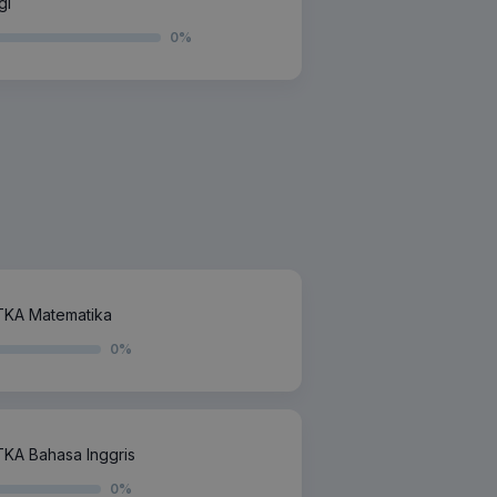
gi
0
%
TKA Matematika
0
%
KA Bahasa Inggris
0
%