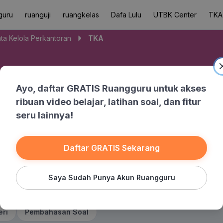
guru
ruanguji
ruangkelas
Dafa Lulu
UTBK Center
TKA
ta Kelola Perkantoran
TKA
a Perkantoran
Ayo, daftar GRATIS Ruangguru untuk akses
ribuan video belajar, latihan soal, dan fitur
seru lainnya!
Banksoal
Daftar GRATIS Sekarang
Saya Sudah Punya Akun Ruangguru
eri
Pembahasan Soal