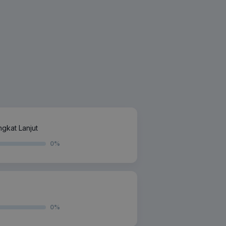
gkat Lanjut
0
%
0
%