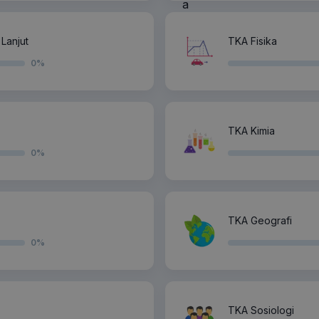
Lanjut
TKA Fisika
0
%
TKA Kimia
0
%
TKA Geografi
0
%
TKA Sosiologi