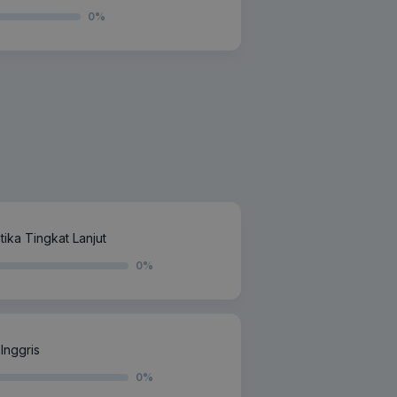
0
%
ika Tingkat Lanjut
0
%
Inggris
0
%