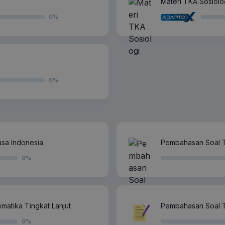
Materi TKA Sosiolo
0
%
0
%
sa Indonesia
Pembahasan Soal 
0
%
atika Tingkat Lanjut
Pembahasan Soal T
0
%