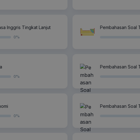
 Inggris Tingkat Lanjut
Pembahasan Soal T
0
%
a
Pembahasan Soal T
0
%
nomi
Pembahasan Soal 
0
%