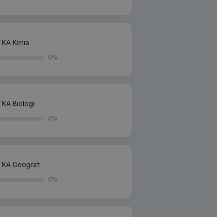
KA Kimia
0
%
KA Biologi
0
%
TKA Geografi
0
%