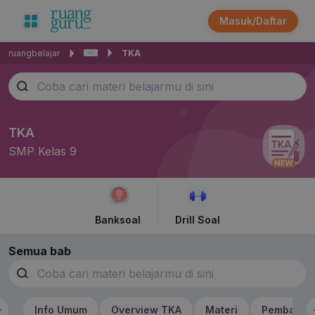
Masuk/Daftar
ruangbelajar
TKA
TKA
SMP Kelas 9
Banksoal
Drill Soal
Semua bab
Info Umum
Overview TKA
Materi
Pembahas