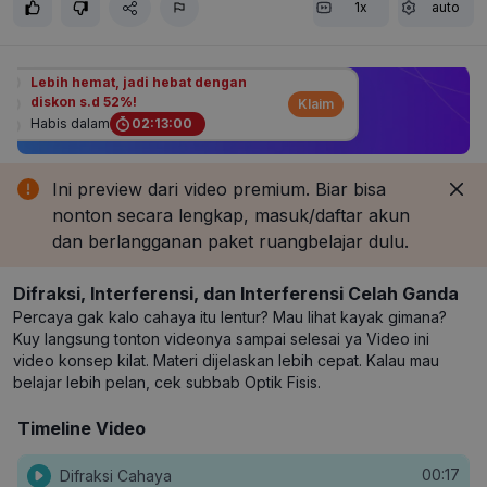
1x
auto
Lebih hemat, jadi hebat dengan
diskon s.d 52%!
Klaim
Habis dalam
02
:
13
:
00
Ini preview dari video premium. Biar bisa
nonton secara lengkap, masuk/daftar akun
dan berlangganan paket ruangbelajar dulu.
Difraksi, Interferensi, dan Interferensi Celah Ganda
Percaya gak kalo cahaya itu lentur? Mau lihat kayak gimana?
Kuy langsung tonton videonya sampai selesai ya Video ini
video konsep kilat. Materi dijelaskan lebih cepat. Kalau mau
belajar lebih pelan, cek subbab Optik Fisis.
Timeline Video
00:17
Difraksi Cahaya