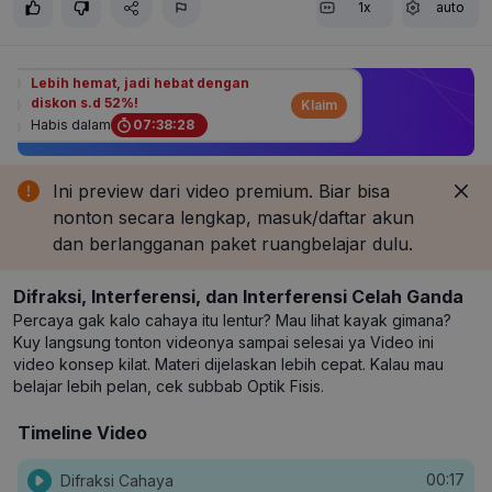
1x
auto
Lebih hemat, jadi hebat dengan
diskon s.d 52%!
Klaim
Habis dalam
07
:
38
:
27
Ini preview dari video premium. Biar bisa
nonton secara lengkap, masuk/daftar akun
dan berlangganan paket ruangbelajar dulu.
Difraksi, Interferensi, dan Interferensi Celah Ganda
Percaya gak kalo cahaya itu lentur? Mau lihat kayak gimana?
Kuy langsung tonton videonya sampai selesai ya Video ini
video konsep kilat. Materi dijelaskan lebih cepat. Kalau mau
belajar lebih pelan, cek subbab Optik Fisis.
Timeline Video
00:17
Difraksi Cahaya