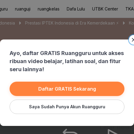
guru
ruanguji
ruangkelas
Dafa Lulu
UTBK Center
TKA
ndonesia
Prestasi IPTEK Indonesia di Era Kemerdekaan ⚡️
Ko
Ayo, daftar GRATIS Ruangguru untuk akses
ribuan video belajar, latihan soal, dan fitur
seru lainnya!
Daftar GRATIS Sekarang
Saya Sudah Punya Akun Ruangguru