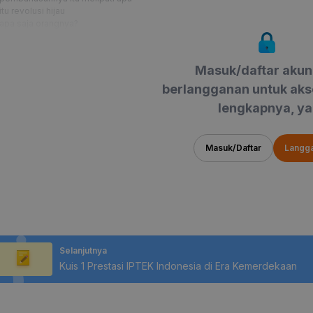
itu revolusi hijau
apa saja orangnya?
Bagaimana penerapannya dan bagaimana dampaknya?
Oke kita mulai dari pengertiannya dulu
revolusi teknologi pertanian di Indonesia mulai berkembang ketika kebijakan
Masuk/daftar akun
hijau diterapkan
tapi apa itu Revolusi
berlangganan untuk aks
nah revolusi hijau adalah upaya pemerintah dalam meningkatkan hasil pertan
lengkapnya, ya
melalui
Masuk/Daftar
Langg
Selanjutnya
Kuis 1 Prestasi IPTEK Indonesia di Era Kemerdekaan