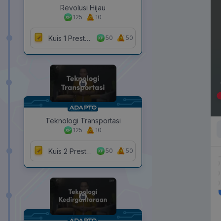
Revolusi Hijau
125
10
Kuis 1 Prestasi IPTEK Indonesia di Era Kemerdekaan
50
50
Teknologi Transportasi
125
10
Kuis 2 Prestasi IPTEK Indonesia di Era Kemerdekaan
50
50