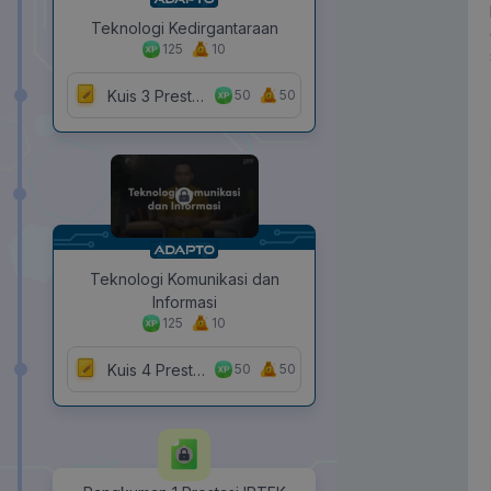
Teknologi Kedirgantaraan
125
10
Kuis 3 Prestasi IPTEK Indonesia di Era Kemerdekaan
50
50
Teknologi Komunikasi dan
Informasi
125
10
Kuis 4 Prestasi IPTEK Indonesia di Era Kemerdekaan
50
50