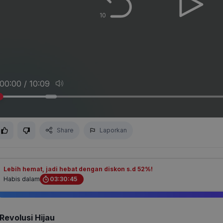
10
00:00 / 10:09
Share
Laporkan
Lebih hemat, jadi hebat dengan diskon s.d 52%!
Habis dalam
03
:
30
:
45
Revolusi Hijau