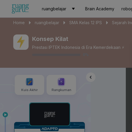
ruangbelajar
Brain Academy
robo
Home
ruangbelajar
SMA Kelas 12 IPS
Sejarah I
Konsep Kilat
Prestasi IPTEK Indonesia di Era Kemerdekaan ⚡️
0
%
Kuis Akhir
Rangkuman