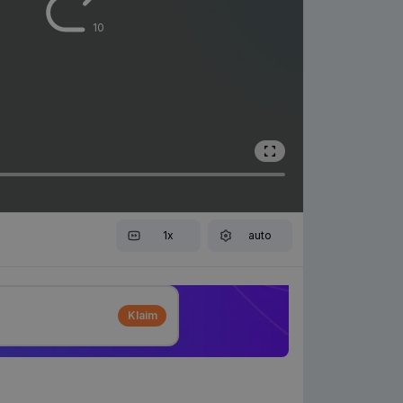
10
1x
auto
Klaim