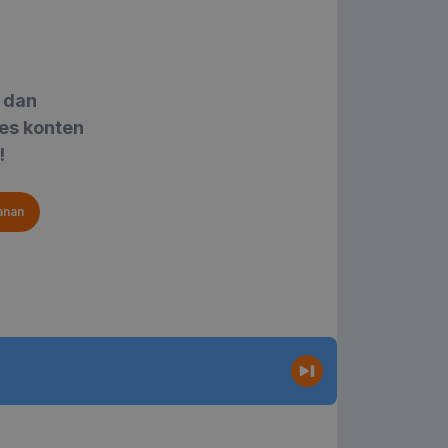
 revolusi
 dan
es konten
ian
!
anan