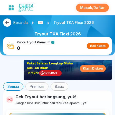
Masuk/Daftar
Beranda
Tryout TKA Flexi 2026
Tryout TKA Flexi 2026
Kuota Tryout Premium
Beli Kuota
0
Paket Belajar Lengkap Mulai
400-an Ribu!
Klaim Diskon
Berakhir
17
:
51
:
53
Semua
Premium
Basic
Cek Tryout berlangsung, yuk!
Jangan lupa ikut untuk cari tahu kesiapanmu, ya!