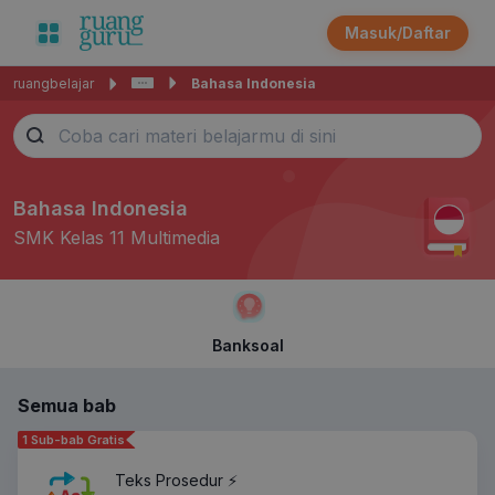
Masuk/Daftar
ruangbelajar
Bahasa Indonesia
Bahasa Indonesia
SMK Kelas 11 Multimedia
Banksoal
Semua bab
1 Sub-bab Gratis
Teks Prosedur ⚡️