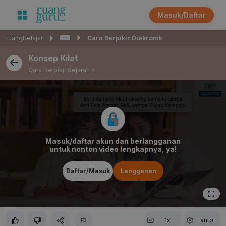
Masuk/Daftar
ruangbelajar
Cara Berpikir Diakronik
Konsep Kilat
Cara Berpikir Sejarah ⚡️
Masuk/daftar akun dan berlangganan
untuk nonton video lengkapnya, ya!
Daftar/Masuk
Langganan
1x
auto