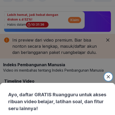
Lebih hemat, jadi hebat dengan
diskon s.d 52%!
Klaim
Habis dalam
10
:
31
:
36
Ini preview dari video premium. Biar bisa
nonton secara lengkap, masuk/daftar akun
dan berlangganan paket ruangbelajar dulu.
Indeks Pembangunan Manusia
Video ini membahas tentang Indeks Pembangunan Manusia
Timeline Video
01:53
Definisi Indeks Pembangunan Manusia
Ayo, daftar GRATIS Ruangguru untuk akses
ribuan video belajar, latihan soal, dan fitur
02:58
Angka Harapan Hidup
seru lainnya!