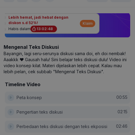
Lebih hemat, jadi hebat dengan
diskon s.d 52%!
Klaim
Habis dalam
13
:
02
:
48
Mengenal Teks Diskusi
Bayangin, lagi seru-serunya diskusi sama doi, eh doi nembak!
Aaakkk ❤️ Gausah halu! Sini belajar teks diskusi dulu! Video ini
video konsep kilat. Materi dijelaskan lebih cepat. Kalau mau
lebih pelan, cek subbab "Mengenal Teks Diskusi".
Timeline Video
00:55
Peta konsep
02:15
Pengertian teks diskusi
02:46
Perbedaan teks diskusi dengan teks ekposisi