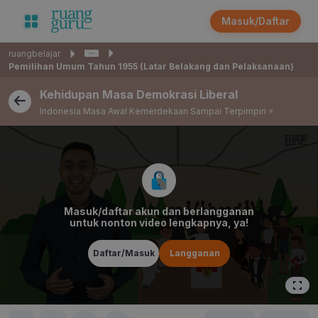
Masuk/Daftar
ruangbelajar
Pemilihan Umum Tahun 1955 (Latar Belakang dan Pelaksanaan)
Kehidupan Masa Demokrasi Liberal
Indonesia Masa Awal Kemerdekaan Sampai Terpimpin ⚡️
Masuk/daftar akun dan berlangganan
untuk nonton video lengkapnya, ya!
Daftar/Masuk
Langganan