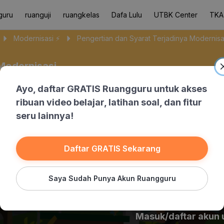
guru
ruanguji
ruangkelas
Dafa Lulu
UTBK Center
TKA
Modernisasi ⚡️
Pengertian dan Syarat Terjadinya Modernisa
Modernisasi
Ayo, daftar GRATIS Ruangguru untuk akses
ribuan video belajar, latihan soal, dan fitur
seru lainnya!
Daftar GRATIS Sekarang
Saya Sudah Punya Akun Ruangguru
Masuk/daftar akun 