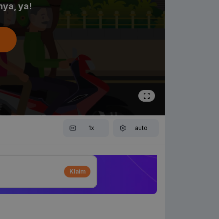
ya, ya!
1x
auto
Klaim