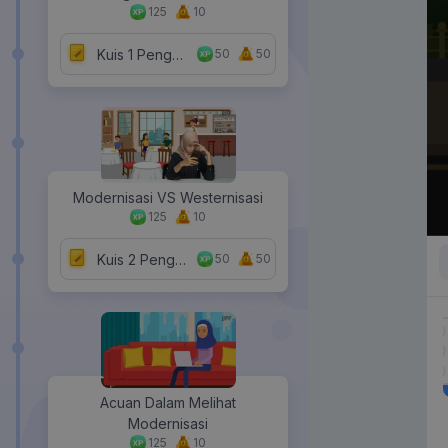
125
10
Kuis 1 Pengertian dan Syarat Terjadinya Modernisasi
50
50
Modernisasi VS Westernisasi
125
10
Kuis 2 Pengertian dan Syarat Terjadinya Modernisasi
50
50
Acuan Dalam Melihat
Modernisasi
125
10