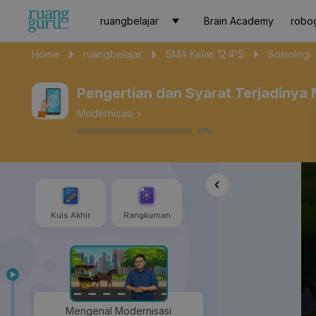
ruangbelajar
Brain Academy
robo
Home
ruangbelajar
SMA Kelas 12 IPS
Sosiologi
Pengertian dan Syarat Terjadinya 
Modernisasi ⚡️
0
%
Kuis Akhir
Rangkuman
Mengenal Modernisasi