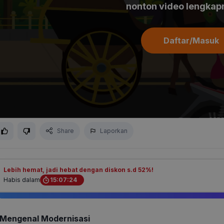
nonton video lengkapn
Daftar/Masuk
Share
Laporkan
Lebih hemat, jadi hebat dengan diskon s.d 52%!
Habis dalam
15
:
07
:
24
Mengenal Modernisasi