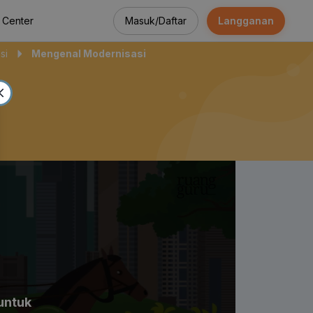
Masuk/Daftar
Langganan
 Center
si
Mengenal Modernisasi
untuk