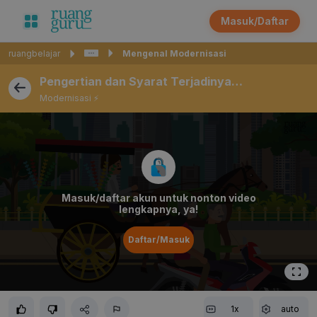
Masuk/Daftar
ruangbelajar
Mengenal Modernisasi
Pengertian dan Syarat Terjadinya
Modernisasi
Modernisasi ⚡️
Masuk/daftar akun untuk nonton video
lengkapnya, ya!
Daftar/Masuk
1x
auto